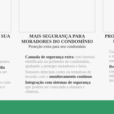
 SUA
MAIS SEGURANÇA PARA
PRO
MORADORES DO CONDOMÍNIO
Proteção extra para seu condomínio
Ga
e 
Camada de segurança extra
com barreira
em
asores.
eletrificada no perímetro do condomínio,
ajudando a proteger moradores e bens.
Re
lta
ca
a ser
Sensores detectam cortes ou tentativas de
má
invasão com o
monitoramento contínuo
.
inv
co com
Integração com sistemas de segurança
o e
que podem ser conectada a alarmes e
câmeras.