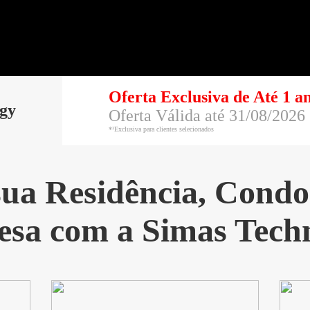
Oferta Exclusiva de Até 1 a
gy
Oferta Válida até 31/08/2026
*¹Exclusiva para clientes selecionados
sua Residência, Cond
sa com a Simas Tech