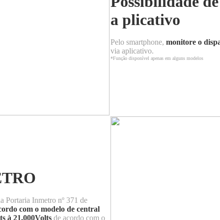
Possibilidade de
a plicativo
Pelo smartphone,
monitore o dispa
via aplicativo.
*Função disponível apenas em alguns modelos
METRO
la Portaria Inmetro nº 371 de
cordo com o modelo de central
ts à 21.000Volts
de acordo com o