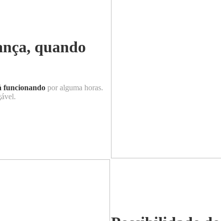
ança, quando
á funcionando
por alguma horas.
gável.