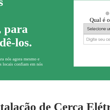
s
Qual é o
, para
dê-los.
ra nós agora mesmo e
s locais confiam em nós
talação de Cerca Elét