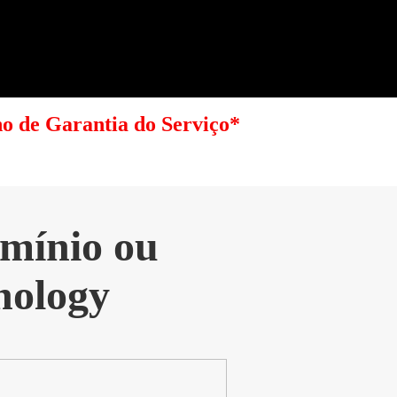
no de Garantia do Serviço*
omínio ou
nology